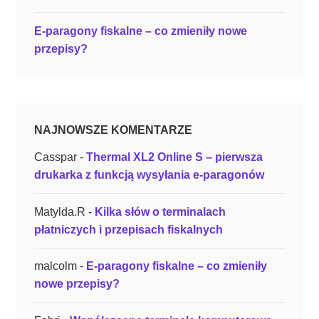
ó
E-paragony fiskalne – co zmieniły nowe
w
przepisy?
z
n
i
k
n
NAJNOWSZE KOMENTARZE
ą
z
Casspar
-
Thermal XL2 Online S – pierwsza
r
drukarka z funkcją wysyłania e-paragonów
y
n
Matylda.R
-
Kilka słów o terminalach
k
płatniczych i przepisach fiskalnych
u
?
malcolm
-
E-paragony fiskalne – co zmieniły
”
nowe przepisy?