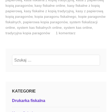
d
kopią paragonów
,
kasy fiskalne online
,
kasy fiskalne z kopią
y
papierową
,
kasy fiskalne z kopią tradycyjną
,
kasy z papierową
k
kopią paragonów
,
kopia paragonu fiskalnego
,
kopie paragonów
fiskalnych
,
papierowa kopia paragonów
,
system fiskalizacji
a
online
,
system kas fiskalnych online
,
system kas online
,
s
tradycyjna kopia paragonów
1 komentarz
y
f
i
s
Szukaj:
k
a
l
n
e
KATEGORIE
z
p
Drukarka fiskalna
a
p