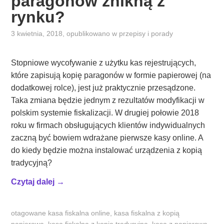
paragonów znikną z
rynku?
3 kwietnia, 2018
, opublikowano w
przepisy i porady
Stopniowe wycofywanie z użytku kas rejestrujących,
które zapisują kopię paragonów w formie papierowej (na
dodatkowej rolce), jest już praktycznie przesądzone.
Taka zmiana będzie jednym z rezultatów modyfikacji w
polskim systemie fiskalizacji. W drugiej połowie 2018
roku w firmach obsługujących klientów indywidualnych
zaczną być bowiem wdrażane pierwsze kasy online. A
do kiedy będzie można instalować urządzenia z kopią
tradycyjną?
„
Czytaj dalej
→
K
i
otagowane
kasa fiskalna online
,
kasa fiskalna z kopią
e
papierową
,
kasa fiskalna z kopią tradycyjną
,
kasa z papierową