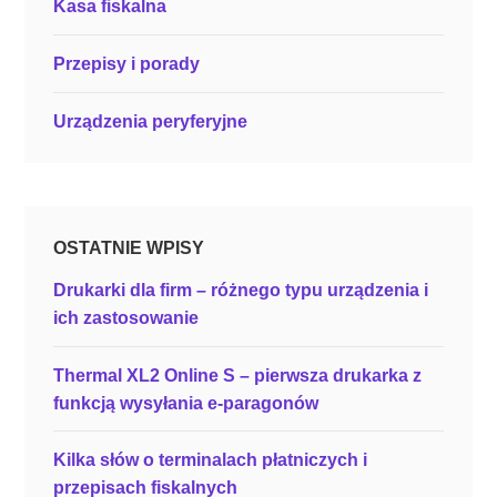
Kasa fiskalna
i
e
Przepisy i porady
r
o
Urządzenia peryferyjne
w
ą
k
o
p
OSTATNIE WPISY
i
Drukarki dla firm – różnego typu urządzenia i
ą
ich zastosowanie
p
a
Thermal XL2 Online S – pierwsza drukarka z
r
funkcją wysyłania e-paragonów
a
g
Kilka słów o terminalach płatniczych i
o
przepisach fiskalnych
n