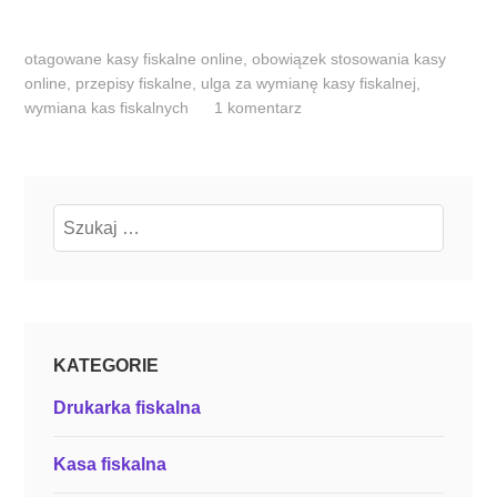
K
i
otagowane
kasy fiskalne online
,
obowiązek stosowania kasy
e
online
,
przepisy fiskalne
,
ulga za wymianę kasy fiskalnej
,
d
wymiana kas fiskalnych
1 komentarz
y
o
b
o
Szukaj:
w
i
ą
z
k
KATEGORIE
o
w
Drukarka fiskalna
a
w
Kasa fiskalna
y