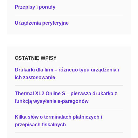
m
Przepisy i porady
i
a
Urządzenia peryferyjne
n
a
k
a
OSTATNIE WPISY
s
?
Drukarki dla firm – różnego typu urządzenia i
P
ich zastosowanie
r
z
Thermal XL2 Online S – pierwsza drukarka z
y
funkcją wysyłania e-paragonów
p
o
Kilka słów o terminalach płatniczych i
m
przepisach fiskalnych
i
n