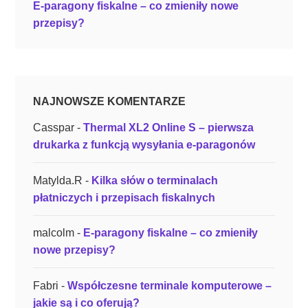
E-paragony fiskalne – co zmieniły nowe
a
przepisy?
m
y
o
k
o
NAJNOWSZE KOMENTARZE
l
Casspar
-
Thermal XL2 Online S – pierwsza
e
drukarka z funkcją wysyłania e-paragonów
j
n
Matylda.R
-
Kilka słów o terminalach
y
płatniczych i przepisach fiskalnych
c
h
malcolm
-
E-paragony fiskalne – co zmieniły
t
nowe przepisy?
e
r
Fabri
-
Współczesne terminale komputerowe –
m
jakie są i co oferują?
i