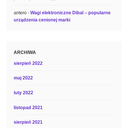
n
antero
-
Wagi elektroniczne Dibal – popularne
a
urządzenia cenionej marki
c
h
”
ARCHIWA
sierpień 2022
maj 2022
luty 2022
listopad 2021
sierpień 2021