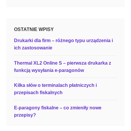
ł
a
d
y
OSTATNIE WPISY
u
r
Drukarki dla firm – różnego typu urządzenia i
z
ich zastosowanie
ą
d
Thermal XL2 Online S – pierwsza drukarka z
z
funkcją wysyłania e-paragonów
e
ń
Kilka słów o terminalach płatniczych i
p
przepisach fiskalnych
e
r
E-paragony fiskalne – co zmieniły nowe
y
przepisy?
f
e