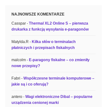
r
y
NAJNOWSZE KOMENTARZE
j
n
Casspar
-
Thermal XL2 Online S – pierwsza
y
drukarka z funkcją wysyłania e-paragonów
c
h
Matylda.R
-
Kilka słów o terminalach
”
płatniczych i przepisach fiskalnych
malcolm
-
E-paragony fiskalne – co zmieniły
nowe przepisy?
Fabri
-
Współczesne terminale komputerowe –
jakie są i co oferują?
antero
-
Wagi elektroniczne Dibal – popularne
urządzenia cenionej marki