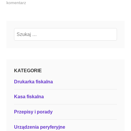
w
komentarz
e
i
p
r
Szukaj:
a
k
t
y
c
KATEGORIE
z
Drukarka fiskalna
n
e
Kasa fiskalna
p
r
Przepisy i porady
z
y
k
Urządzenia peryferyjne