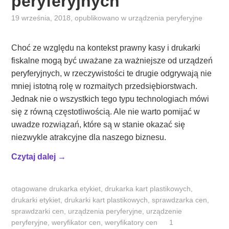
peryferyjnych
19 września, 2018
, opublikowano w
urządzenia peryferyjne
Choć ze względu na kontekst prawny kasy i drukarki
fiskalne mogą być uważane za ważniejsze od urządzeń
peryferyjnych, w rzeczywistości te drugie odgrywają nie
mniej istotną rolę w rozmaitych przedsiębiorstwach.
Jednak nie o wszystkich tego typu technologiach mówi
się z równą częstotliwością. Ale nie warto pomijać w
uwadze rozwiązań, które są w stanie okazać się
niezwykle atrakcyjne dla naszego biznesu.
„
Czytaj dalej
→
C
i
otagowane
drukarka etykiet
,
drukarka kart plastikowych
,
e
drukarki etykiet
,
drukarki kart plastikowych
,
sprawdzarka cen
,
k
sprawdzarki cen
,
urządzenia peryferyjne
,
urządzenie
a
peryferyjne
,
weryfikator cen
,
weryfikatory cen
1