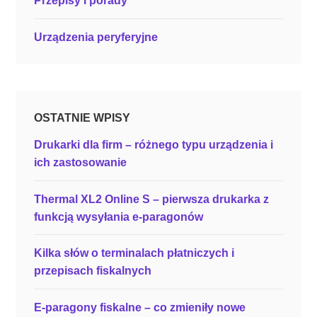
Przepisy i porady
N
o
Urządzenia peryferyjne
v
i
t
u
s
OSTATNIE WPISY
D
Drukarki dla firm – różnego typu urządzenia i
e
ich zastosowanie
o
n
Thermal XL2 Online S – pierwsza drukarka z
E
funkcją wysyłania e-paragonów
?
”
Kilka słów o terminalach płatniczych i
przepisach fiskalnych
E-paragony fiskalne – co zmieniły nowe