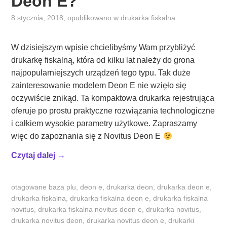
Deon E?
8 stycznia, 2018
, opublikowano w
drukarka fiskalna
W dzisiejszym wpisie chcielibyśmy Wam przybliżyć
drukarkę fiskalną, która od kilku lat należy do grona
najpopularniejszych urządzeń tego typu. Tak duże
zainteresowanie modelem Deon E nie wzięło się
oczywiście znikąd. Ta kompaktowa drukarka rejestrująca
oferuje po prostu praktyczne rozwiązania technologiczne
i całkiem wysokie parametry użytkowe. Zapraszamy
więc do zapoznania się z Novitus Deon E
„
Czytaj dalej
→
C
o
otagowane
baza plu
,
deon e
,
drukarka deon
,
drukarka deon e
,
d
drukarka fiskalna
,
drukarka fiskalna deon e
,
drukarka fiskalna
e
novitus
,
drukarka fiskalna novitus deon e
,
drukarka novitus
,
c
drukarka novitus deon
,
drukarka novitus deon e
,
drukarki