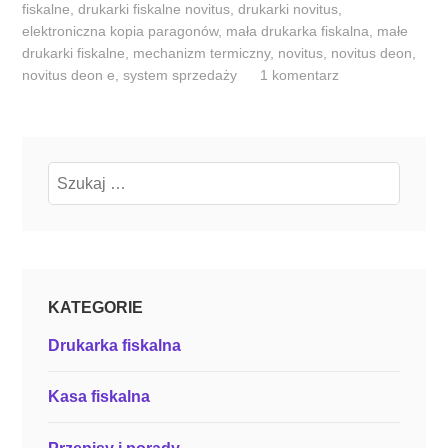
y
fiskalne
,
drukarki fiskalne novitus
,
drukarki novitus
,
elektroniczna kopia paragonów
,
mała drukarka fiskalna
,
małe
d
drukarki fiskalne
,
mechanizm termiczny
,
novitus
,
novitus deon
,
u
novitus deon e
,
system sprzedaży
1 komentarz
j
e
o
p
Szukaj:
o
p
u
l
a
KATEGORIE
r
n
Drukarka fiskalna
o
ś
Kasa fiskalna
c
i