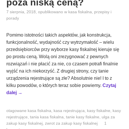
poza niską ceną?
7 sierpnia, 2018
, opublikowano w
kasa fiskalna
,
przepisy i
porady
Pomimo istotności takich aspektów, jak konstrukcja,
funkcjonalność, wydajność czy wytrzymałość – wielu
przedsiębiorców przy wyborze kasy fiskalnej kieruje się
po prostu ceną. Wolą oni zrezygnować z pewnych
rozwiązań i nie płacić za nie, co czasem potrafi finalnie
wyjść na ich niekorzyść. Z drugiej strony, czy tanie
urządzenia rejestrujące są złe? Absolutnie nie! I to z
kilku powodów, o których teraz sobie powiemy.
Czytaj
„
dalej
→
T
a
otagowane
kasa fiskalna
,
kasa rejestrująca
,
kasy fiskalne
,
kasy
n
rejestrujące
,
tania kasa fiskalna
,
tanie kasy fiskalne
,
ulga za
i
zakup kasy fiskalnej
,
zwrot za zakup kasy fiskalnej
1
e