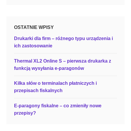
a
n
i
OSTATNIE WPISY
s
k
Drukarki dla firm – różnego typu urządzenia i
ą
ich zastosowanie
c
e
Thermal XL2 Online S – pierwsza drukarka z
n
funkcją wysyłania e-paragonów
ą
?
Kilka słów o terminalach płatniczych i
”
przepisach fiskalnych
E-paragony fiskalne – co zmieniły nowe
przepisy?