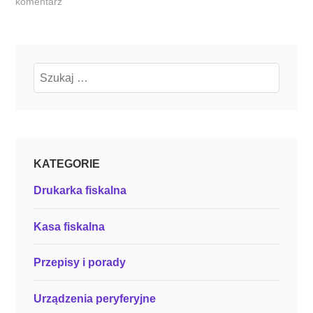
komentarz
k
a
s
y
Szukaj:
f
i
s
k
a
KATEGORIE
l
Drukarka fiskalna
n
e
–
Kasa fiskalna
c
o
Przepisy i porady
p
o
Urządzenia peryferyjne
z