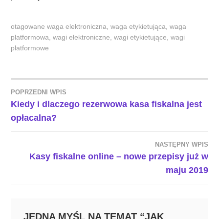
otagowane
waga elektroniczna
,
waga etykietująca
,
waga
platformowa
,
wagi elektroniczne
,
wagi etykietujące
,
wagi
platformowe
POPRZEDNI WPIS
NAWIGACJA
Kiedy i dlaczego rezerwowa kasa fiskalna jest
opłacalna?
WPISU
NASTĘPNY WPIS
Kasy fiskalne online – nowe przepisy już w
maju 2019
JEDNA MYŚL NA TEMAT “
JAK