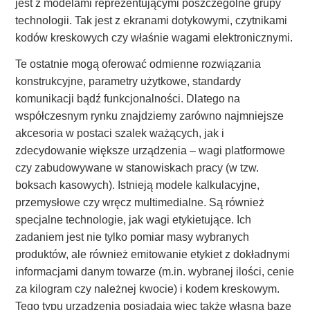
jest z modelami reprezentującymi poszczególne grupy
technologii. Tak jest z ekranami dotykowymi, czytnikami
kodów kreskowych czy właśnie wagami elektronicznymi.
Te ostatnie mogą oferować odmienne rozwiązania
konstrukcyjne, parametry użytkowe, standardy
komunikacji bądź funkcjonalności. Dlatego na
współczesnym rynku znajdziemy zarówno najmniejsze
akcesoria w postaci szalek ważących, jak i
zdecydowanie większe urządzenia – wagi platformowe
czy zabudowywane w stanowiskach pracy (w tzw.
boksach kasowych). Istnieją modele kalkulacyjne,
przemysłowe czy wręcz multimedialne. Są również
specjalne technologie, jak wagi etykietujące. Ich
zadaniem jest nie tylko pomiar masy wybranych
produktów, ale również emitowanie etykiet z dokładnymi
informacjami danym towarze (m.in. wybranej ilości, cenie
za kilogram czy należnej kwocie) i kodem kreskowym.
Tego typu urządzenia posiadają więc także własną bazę