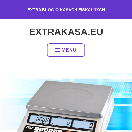
Przeskocz
EXTRA BLOG O KASACH FISKALNYCH
do
treści
EXTRAKASA.EU
MENU