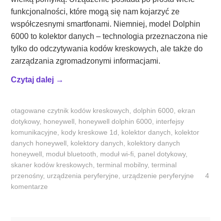
D
funkcjonalności, które mogą się nam kojarzyć ze
z
współczesnymi smartfonami. Niemniej, model Dolphin
i
6000 to kolektor danych – technologia przeznaczona nie
ś
tylko do odczytywania kodów kreskowych, ale także do
t
zarządzania zgromadzonymi informacjami.
o
„
Czytaj dalej
→
j
S
u
m
ż
otagowane
czytnik kodów kreskowych
,
dolphin 6000
,
ekran
a
w
dotykowy
,
honeywell
,
honeywell dolphin 6000
,
interfejsy
r
komunikacyjne
,
kody kreskowe 1d
,
kolektor danych
,
kolektor
s
t
danych honeywell
,
kolektory danych
,
kolektory danych
u
f
honeywell
,
moduł bluetooth
,
moduł wi-fi
,
panel dotykowy
,
m
skaner kodów kreskowych
,
terminal mobilny
,
terminal
o
i
przenośny
,
urządzenia peryferyjne
,
urządzenie peryferyjne
4
n
e
komentarze
i
c
k
o
o
r