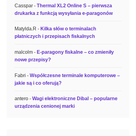
6
Casspar
-
Thermal XL2 Online S – pierwsza
0
drukarka z funkcją wysyłania e-paragonów
0
0
Matylda.R
-
Kilka słów o terminalach
”
płatniczych i przepisach fiskalnych
malcolm
-
E-paragony fiskalne – co zmieniły
nowe przepisy?
Fabri
-
Współczesne terminale komputerowe –
jakie są i co oferują?
antero
-
Wagi elektroniczne Dibal – popularne
urządzenia cenionej marki