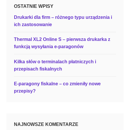
m
OSTATNIE WPISY
”
–
Drukarki dla firm – różnego typu urządzenia i
H
ich zastosowanie
o
n
Thermal XL2 Online S – pierwsza drukarka z
e
funkcją wysyłania e-paragonów
y
w
Kilka słów o terminalach płatniczych i
e
przepisach fiskalnych
l
l
E-paragony fiskalne – co zmieniły nowe
D
przepisy?
o
l
p
h
i
NAJNOWSZE KOMENTARZE
n