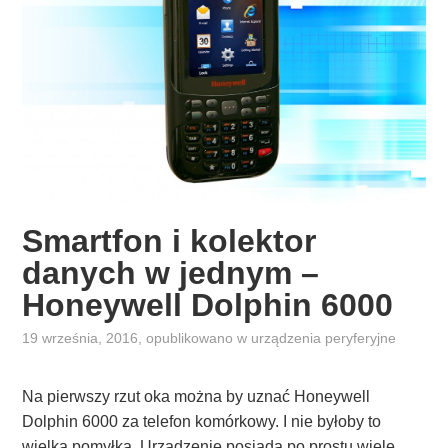
a
n
y
c
h
j
a
k
s
Smartfon i kolektor
m
danych w jednym –
a
r
Honeywell Dolphin 6000
t
19 września, 2016
, opublikowano w
urządzenia peryferyjne
f
o
n
Na pierwszy rzut oka można by uznać Honeywell
y
Dolphin 6000 za telefon komórkowy. I nie byłoby to
?
wielką pomyłką. Urządzenie posiada po prostu wiele