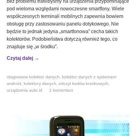
bez problemu trafilibyśmy na urządzenia przypominające
pod wieloma względami nowoczesne smartfony. Wiele
współczesnych terminali mobilnych zapewnia bowiem
obsługę przy zastosowaniu panelu dotykowego. Nie
będzie to jednak jedyna „smartfonowa” cecha takich
kolektorów. Podobieństwa dotyczą również tego, co
znajduje się „w środku”.
„
Czytaj dalej
→
K
o
otagowane
kolektor danych
,
kolektor danych z systemem
l
android
,
kolektory danych
,
odczyt kodów kreskowych
,
e
urządzenia auto id
1 komentarz
k
t
o
r
y
d