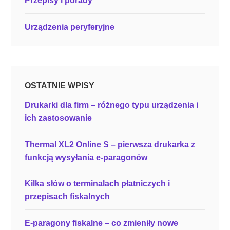
Przepisy i porady
c
n
Urządzenia peryferyjne
i
e
w
o
f
OSTATNIE WPISY
e
Drukarki dla firm – różnego typu urządzenia i
r
ich zastosowanie
c
i
Thermal XL2 Online S – pierwsza drukarka z
e
funkcją wysyłania e-paragonów
P
o
Kilka słów o terminalach płatniczych i
s
przepisach fiskalnych
n
e
E-paragony fiskalne – co zmieniły nowe
t