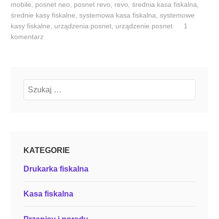
k
mobile
,
posnet neo
,
posnet revo
,
revo
,
średnia kasa fiskalna
,
średnie kasy fiskalne
,
systemowa kasa fiskalna
,
systemowe
a
kasy fiskalne
,
urządzenia posnet
,
urządzenie posnet
1
s
komentarz
y
z
n
a
Szukaj:
j
d
u
j
ą
KATEGORIE
s
i
Drukarka fiskalna
ę
o
Kasa fiskalna
b
e