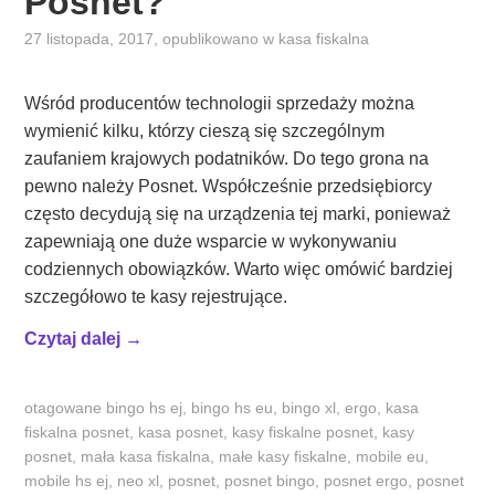
Posnet?
27 listopada, 2017
, opublikowano w
kasa fiskalna
Wśród producentów technologii sprzedaży można
wymienić kilku, którzy cieszą się szczególnym
zaufaniem krajowych podatników. Do tego grona na
pewno należy Posnet. Współcześnie przedsiębiorcy
często decydują się na urządzenia tej marki, ponieważ
zapewniają one duże wsparcie w wykonywaniu
codziennych obowiązków. Warto więc omówić bardziej
szczegółowo te kasy rejestrujące.
„
Czytaj dalej
→
J
a
otagowane
bingo hs ej
,
bingo hs eu
,
bingo xl
,
ergo
,
kasa
k
fiskalna posnet
,
kasa posnet
,
kasy fiskalne posnet
,
kasy
i
posnet
,
mała kasa fiskalna
,
małe kasy fiskalne
,
mobile eu
,
e
mobile hs ej
,
neo xl
,
posnet
,
posnet bingo
,
posnet ergo
,
posnet