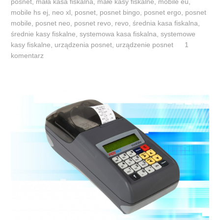
posnet
,
mała kasa fiskalna
,
małe kasy fiskalne
,
mobile eu
,
e
mobile hs ej
,
neo xl
,
posnet
,
posnet bingo
,
posnet ergo
,
posnet
k
mobile
,
posnet neo
,
posnet revo
,
revo
,
średnia kasa fiskalna
,
średnie kasy fiskalne
,
systemowa kasa fiskalna
,
systemowe
a
kasy fiskalne
,
urządzenia posnet
,
urządzenie posnet
1
s
komentarz
y
z
n
a
j
d
u
j
ą
s
i
ę
o
b