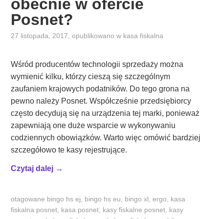
obecnie w ofercie
Posnet?
27 listopada, 2017
, opublikowano w
kasa fiskalna
Wśród producentów technologii sprzedaży można
wymienić kilku, którzy cieszą się szczególnym
zaufaniem krajowych podatników. Do tego grona na
pewno należy Posnet. Współcześnie przedsiębiorcy
często decydują się na urządzenia tej marki, ponieważ
zapewniają one duże wsparcie w wykonywaniu
codziennych obowiązków. Warto więc omówić bardziej
szczegółowo te kasy rejestrujące.
„
Czytaj dalej
→
J
a
otagowane
bingo hs ej
,
bingo hs eu
,
bingo xl
,
ergo
,
kasa
k
fiskalna posnet
,
kasa posnet
,
kasy fiskalne posnet
,
kasy
i