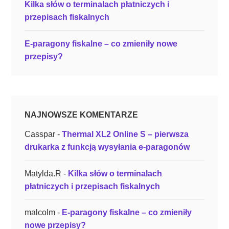
a
Kilka słów o terminalach płatniczych i
m
przepisach fiskalnych
a
r
E-paragony fiskalne – co zmieniły nowe
k
przepisy?
i
P
o
s
NAJNOWSZE KOMENTARZE
n
e
Casspar
-
Thermal XL2 Online S – pierwsza
t
drukarka z funkcją wysyłania e-paragonów
”
Matylda.R
-
Kilka słów o terminalach
płatniczych i przepisach fiskalnych
malcolm
-
E-paragony fiskalne – co zmieniły
nowe przepisy?