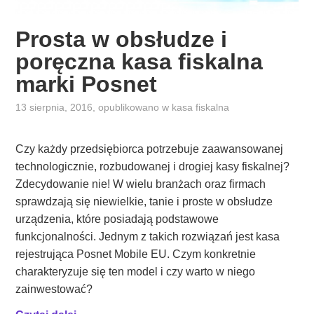
e
Prosta w obsłudze i
c
n
poręczna kasa fiskalna
i
marki Posnet
e
w
13 sierpnia, 2016
, opublikowano w
kasa fiskalna
o
f
Czy każdy przedsiębiorca potrzebuje zaawansowanej
e
technologicznie, rozbudowanej i drogiej kasy fiskalnej?
r
Zdecydowanie nie! W wielu branżach oraz firmach
c
sprawdzają się niewielkie, tanie i proste w obsłudze
i
urządzenia, które posiadają podstawowe
e
funkcjonalności. Jednym z takich rozwiązań jest kasa
P
rejestrująca Posnet Mobile EU. Czym konkretnie
o
charakteryzuje się ten model i czy warto w niego
s
zainwestować?
n
e