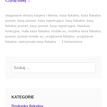
„
Czytaj dalej
→
t
P
?
r
otagowane
ekrany kasjera i klienta
,
kasa fiskalna
,
kasa fiskalna
”
o
posnet
,
kasa posnet
,
kasa rejestrująca
,
kasy fiskalne
,
kasy
s
fiskalne posnet
,
kasy posnet
,
kasy rejestrujące
,
klawisze
t
funkcyjne
,
mała kasa fiskalna
,
mobile eu
,
mobilna kasa fiskalna
,
a
posnet
,
posnet mobile eu
,
urządzenia fiskalne
,
urządzenie
fiskalne
,
wytrzymała kasa fiskalna
2 komentarze
w
o
b
s
Szukaj:
ł
u
d
z
e
i
KATEGORIE
p
Drukarka fiskalna