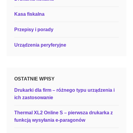
o
r
Kasa fiskalna
ę
c
Przepisy i porady
z
n
Urządzenia peryferyjne
a
k
a
s
a
OSTATNIE WPISY
f
i
Drukarki dla firm – różnego typu urządzenia i
s
ich zastosowanie
k
a
Thermal XL2 Online S – pierwsza drukarka z
l
funkcją wysyłania e-paragonów
n