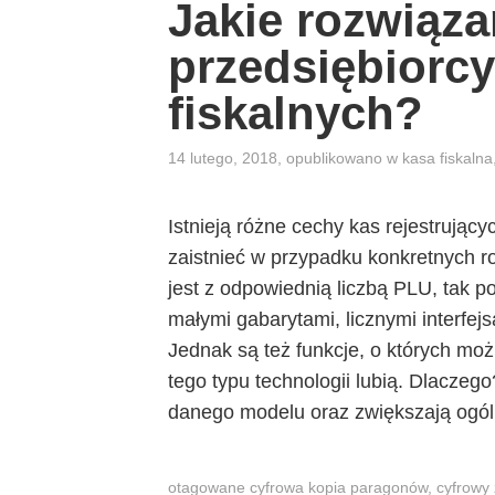
Jakie rozwiąza
przedsiębiorc
fiskalnych?
14 lutego, 2018
, opublikowano w
kasa fiskalna
Istnieją różne cechy kas rejestrujący
zaistnieć w przypadku konkretnych r
jest z odpowiednią liczbą PLU, tak p
małymi gabarytami, licznymi interfe
Jednak są też funkcje, o których mo
tego typu technologii lubią. Dlacze
danego modelu oraz zwiększają ogól
otagowane
cyfrowa kopia paragonów
,
cyfrowy 