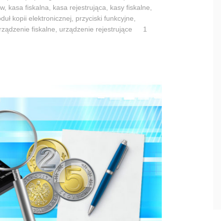
k
ów
,
kasa fiskalna
,
kasa rejestrująca
,
kasy fiskalne
,
i
duł kopii elektronicznej
,
przyciski funkcyjne
,
rządzenie fiskalne
,
urządzenie rejestrujące
1
e
r
o
z
w
i
ą
z
a
n
i
a
l
u