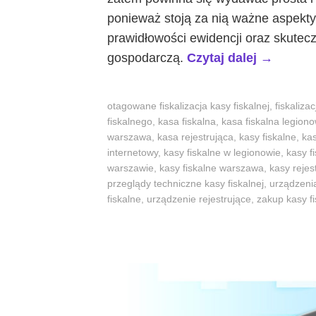
ponieważ stoją za nią ważne aspekty
prawidłowości ewidencji oraz skutecz
„
gospodarczą.
Czytaj dalej
→
W
y
otagowane
fiskalizacja kasy fiskalnej
,
fiskaliza
b
fiskalnego
,
kasa fiskalna
,
kasa fiskalna legion
ó
warszawa
,
kasa rejestrująca
,
kasy fiskalne
,
kas
internetowy
,
kasy fiskalne w legionowie
,
kasy f
r
warszawie
,
kasy fiskalne warszawa
,
kasy rejes
,
przeglądy techniczne kasy fiskalnej
,
urządzenia
z
fiskalne
,
urządzenie rejestrujące
,
zakup kasy fi
a
k
u
p
,
i