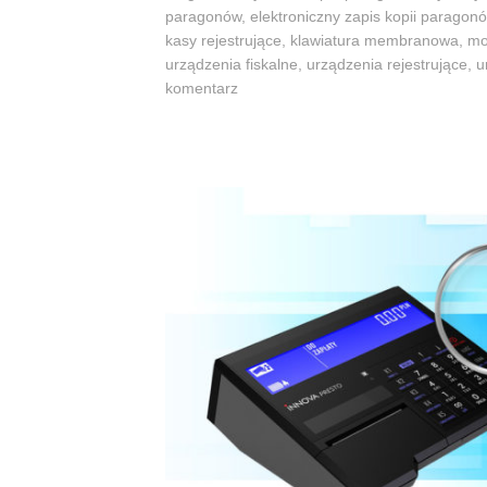
paragonów
,
elektroniczny zapis kopii paragon
kasy rejestrujące
,
klawiatura membranowa
,
mo
urządzenia fiskalne
,
urządzenia rejestrujące
,
u
komentarz