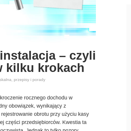
b
i
ą
p
r
z
nstalacja – czyli
e
d
w kilku krokach
s
i
iskalna
,
przepisy i porady
ę
b
zekroczenie rocznego dochodu w
i
dny obowiązek, wynikający z
o
rejestrowanie obrotu przy użyciu kasy
r
ej części przedsiębiorców. Kwestia ta
c
oczywista. Jednak to tylko pozory,