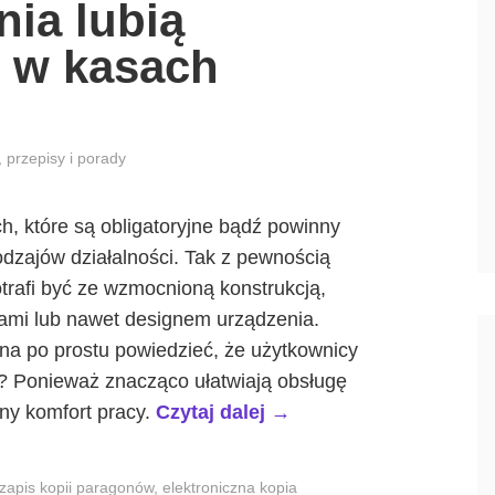
nia lubią
y w kasach
,
przepisy i porady
ch, które są obligatoryjne bądź powinny
odzajów działalności. Tak z pewnością
otrafi być ze wzmocnioną konstrukcją,
jsami lub nawet designem urządzenia.
żna po prostu powiedzieć, że użytkownicy
go? Ponieważ znacząco ułatwiają obsługę
„
ny komfort pracy.
Czytaj dalej
→
J
a
zapis kopii paragonów
,
elektroniczna kopia