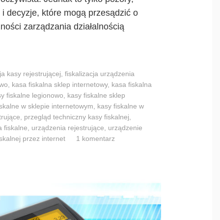
y
 i decyzje, które mogą przesądzić o
w
ności zarządzania działalnością
k
a
s
a
cja kasy rejestrującej
,
fiskalizacja urządzenia
owo
,
kasa fiskalna sklep internetowy
,
kasa fiskalna
c
y fiskalne legionowo
,
kasy fiskalne sklep
h
iskalne w sklepie internetowym
,
kasy fiskalne w
f
trujące
,
przegląd techniczny kasy fiskalnej
,
i
 fiskalne
,
urządzenia rejestrujące
,
urządzenie
skalnej przez internet
1 komentarz
s
k
a
l
n
y