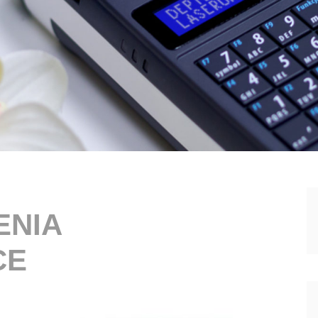
ENIA
CE